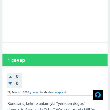
1
cevap
0
0
29, Temmuz, 2020
murat
tarafından
cevaplandı
♦
Rönesans, kelime anlamıyla “yeniden doğuş”
demektir.
Avrupa’da Orta Çağ’ın sonrasında kültürel,