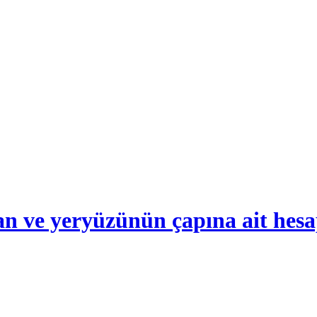
zan ve yeryüzünün çapına ait hes