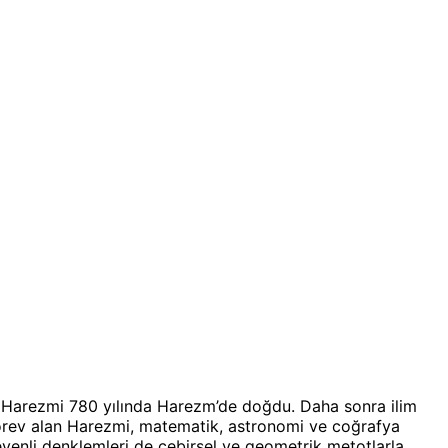
r. Harezmi 780 yılında Harezm’de doğdu. Daha sonra ilim
görev alan Harezmi, matematik, astronomi ve coğrafya
nmeyenli denklemleri de cebirsel ve geometrik metotlarla