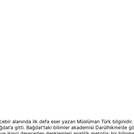
cebir alanında ilk defa eser yazan Müslüman Türk bilginidi
dat’a gitti. Bağdat’taki bilimler akademisi Darülhikme’de 
ci ve ikinci dereceden denklemleri analitik metotla; bir bili