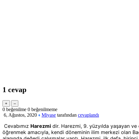
1
cevap
0
beğenilme
0
beğenilmeme
6, Ağustos, 2020
Miyase
tarafından
cevaplandı
♦
Cevabımız
Harezmi
dir. Harezmi, 9. yüzyılda yaşayan ve 
öğrenmek amacıyla, kendi döneminin ilim merkezi olan Bağ
alanında değerli çalışmalar yaptı. Harezmi, ilk defa, birin