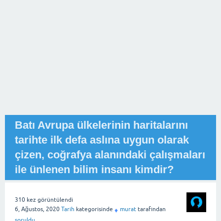
Batı Avrupa ülkelerinin haritalarını
tarihte ilk defa aslına uygun olarak
çizen, coğrafya alanındaki çalışmaları
ile ünlenen bilim insanı kimdir?
310
kez görüntülendi
6, Ağustos, 2020
Tarih
kategorisinde
murat
tarafından
♦
soruldu