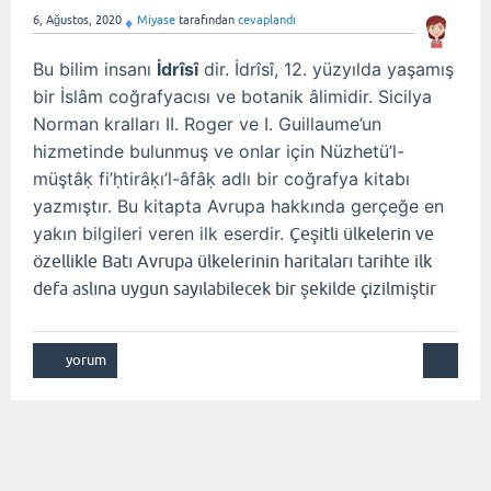
6, Ağustos, 2020
Miyase
tarafından
cevaplandı
♦
Bu bilim insanı
İdrîsî
dir. İdrîsî, 12. yüzyılda yaşamış
bir İslâm coğrafyacısı ve botanik âlimidir. Sicilya
Norman kralları II. Roger ve I. Guillaume’un
hizmetinde bulunmuş ve onlar için Nüzhetü’l-
müştâḳ fi’ḥtirâḳı’l-âfâḳ adlı bir coğrafya kitabı
yazmıştır. Bu kitapta Avrupa hakkında gerçeğe en
yakın bilgileri veren ilk eserdir.
Çeşitli ülkelerin ve
özellikle Batı Avrupa ülkelerinin haritaları tarihte ilk
defa aslına uygun sayılabilecek bir şekilde çizilmiştir