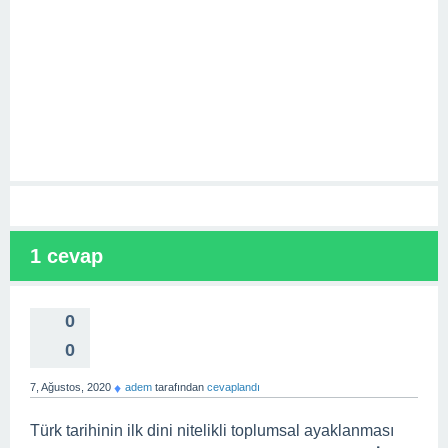
1
cevap
0
0
♦
7, Ağustos, 2020
adem
tarafından
cevaplandı
Türk tarihinin ilk dini nitelikli toplumsal ayaklanması