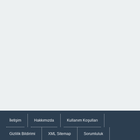
İletişim
Hakkımızda
Kullanım Koşulları
Gizlilik Bildirimi
XML Sitemap
Sorumluluk