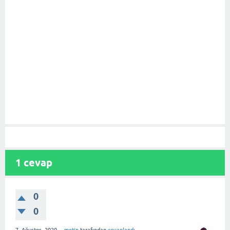
1
cevap
0
0
7, Ağustos, 2020
metin
tarafından
cevaplandı