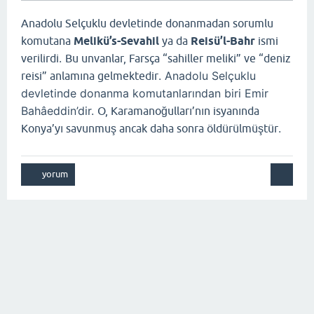
Anadolu Selçuklu devletinde donanmadan sorumlu
komutana
Melikü’s-Sevahil
ya da
Reisü’l-Bahr
ismi
.
verilirdi
Bu unvanlar, Farsça “sahiller meliki” ve “deniz
. Anadolu Selçuklu
reisi” anlamına gelmektedir
devletinde donanma komutanlarından biri Emir
Bahâeddin’dir.
O, Karamanoğulları’nın isyanında
.
Konya’yı savunmuş ancak daha sonra öldürülmüştür