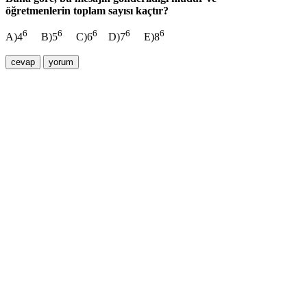
öğretmenlerin toplam sayısı kaçtır?
6
6
6
6
6
A)4
B)5
C)6
D)7
E)8