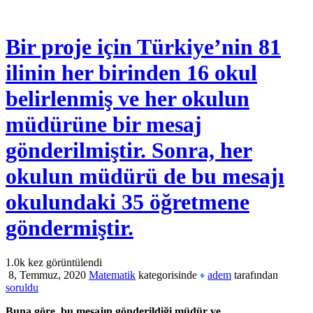
Bir proje için Türkiye’nin 81
ilinin her birinden 16 okul
belirlenmiş ve her okulun
müdürüne bir mesaj
gönderilmiştir. Sonra, her
okulun müdürü de bu mesajı
okulundaki 35 öğretmene
göndermiştir.
1.0k
kez görüntülendi
8, Temmuz, 2020
Matematik
kategorisinde
adem
tarafından
♦
soruldu
Buna göre, bu mesajın gönderildiği müdür ve