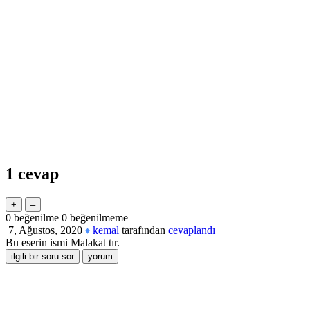
1
cevap
0
beğenilme
0
beğenilmeme
7, Ağustos, 2020
kemal
tarafından
cevaplandı
♦
Bu eserin ismi Malakat tır.