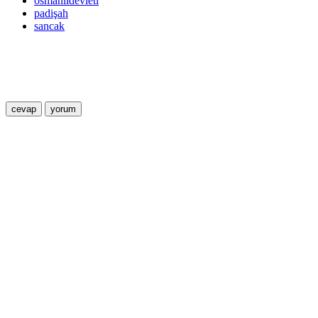
osmanlıdevleti
padişah
sancak