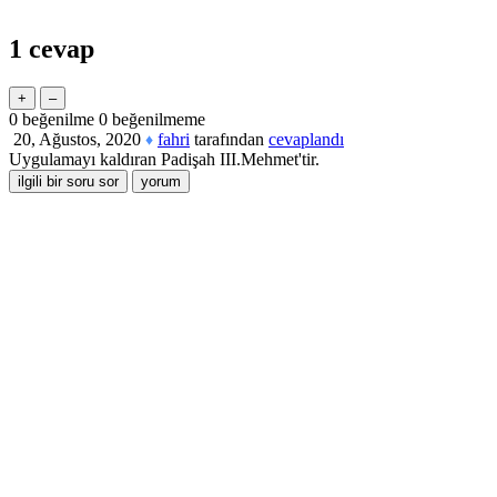
1
cevap
0
beğenilme
0
beğenilmeme
20, Ağustos, 2020
fahri
tarafından
cevaplandı
♦
Uygulamayı kaldıran Padişah III.Mehmet'tir.