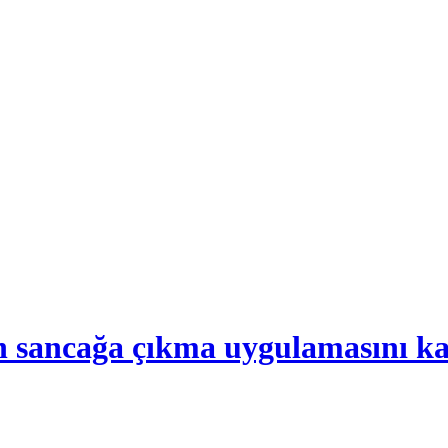
n sancağa çıkma uygulamasını ka