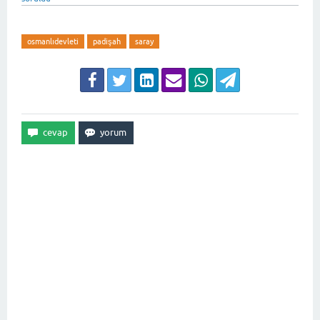
osmanlıdevleti
padişah
saray