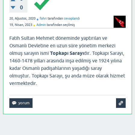
0
20, Ağustos, 2020
fahri
tarafından
cevaplandı
♦
19, Nisan, 2023
Admin
tarafından
seçilmiş
♦
Fatih Sultan Mehmet döneminde yaptırılan ve
Osmanlı Devletine en uzun süre yönetim merkezi
.
olmuş sarayın ismi
Topkapı Sarayı
dır
Topkapı Sarayı,
1460-1478 yılları arasında inşa edilmiş ve 1924 yılına
kadar Osmanlı padişahlarının yaşadığı saray
.
olmuştur
Topkapı Sarayı, şu anda müze olarak hizmet
.
vermektedir