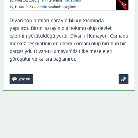
20, Ağustos, 2020
fahri
tarafından
cevaplandı
♦
19, Nisan, 2023
Admin
tarafından
seçilmiş
♦
Divan toplantıları sarayın
birun
kısmında
yapılırdı.
Birun, sarayın dış bölümü olup devlet
.
işlerinin yürütüldüğü yerdi
Divan-ı Hümayun, Osmanlı
merkez teşkilatının en önemli organı olup birunun bir
.
parçasıydı
Divan-ı Hümayun’da ülke meseleleri
görüşülür ve karara bağlanırdı.