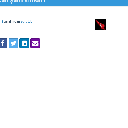
an şairi kimdir?
ri
tarafından
soruldu