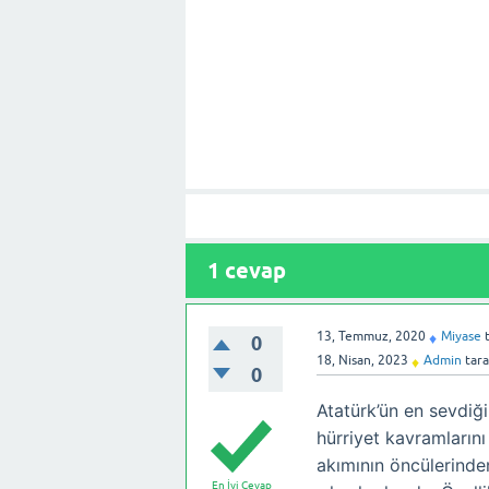
1
cevap
13, Temmuz, 2020
Miyase
♦
0
18, Nisan, 2023
Admin
tara
♦
0
Atatürk’ün en sevdiği
hürriyet kavramlarını
akımının öncülerinden
En İyi Cevap