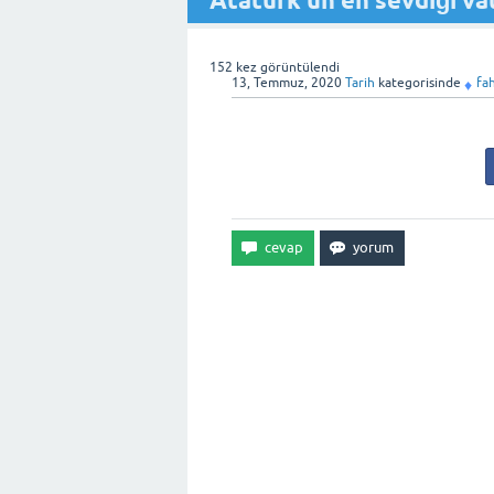
Atatürk’ün en sevdiği vat
152
kez görüntülendi
13, Temmuz, 2020
Tarih
kategorisinde
fah
♦