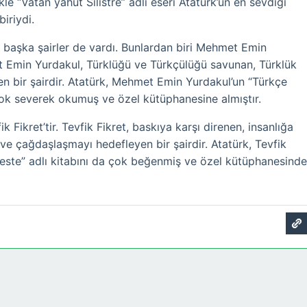
kle “Vatan yahut Silistre” adlı eseri Atatürk’ün en sevdiği
iriydi.
i başka şairler de vardı. Bunlardan biri Mehmet Emin
 Emin Yurdakul, Türklüğü ve Türkçülüğü savunan, Türklük
en bir şairdir. Atatürk, Mehmet Emin Yurdakul’un “Türkçe
ı çok severek okumuş ve özel kütüphanesine almıştır.
fik Fikret’tir. Tevfik Fikret, baskıya karşı direnen, insanlığa
e çağdaşlaşmayı hedefleyen bir şairdir. Atatürk, Tevfik
ikeste” adlı kitabını da çok beğenmiş ve özel kütüphanesinde