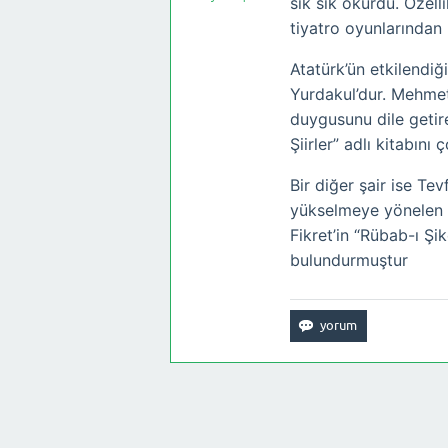
sık sık okurdu. Özelli
tiyatro oyunlarından b
Atatürk’ün etkilendiğ
Yurdakul’dur. Mehmet
duygusunu dile getir
Şiirler” adlı kitabın
Bir diğer şair ise Tev
yükselmeye yönelen v
Fikret’in “Rübab-ı Ş
bulundurmuştur