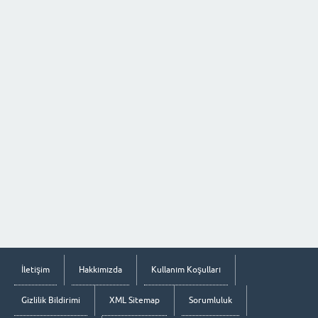
İletişim
Hakkımızda
Kullanım Koşulları
Gizlilik Bildirimi
XML Sitemap
Sorumluluk