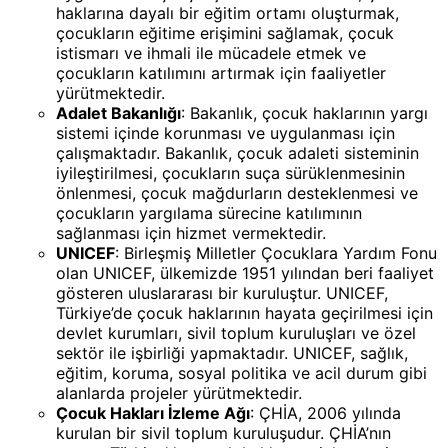
haklarına dayalı bir eğitim ortamı oluşturmak,
çocukların eğitime erişimini sağlamak, çocuk
istismarı ve ihmali ile mücadele etmek ve
çocukların katılımını artırmak için faaliyetler
yürütmektedir.
Adalet Bakanlığı
: Bakanlık, çocuk haklarının yargı
sistemi içinde korunması ve uygulanması için
çalışmaktadır. Bakanlık, çocuk adaleti sisteminin
iyileştirilmesi, çocukların suça sürüklenmesinin
önlenmesi, çocuk mağdurların desteklenmesi ve
çocukların yargılama sürecine katılımının
sağlanması için hizmet vermektedir.
UNICEF
: Birleşmiş Milletler Çocuklara Yardım Fonu
olan UNICEF, ülkemizde 1951 yılından beri faaliyet
gösteren uluslararası bir kuruluştur. UNICEF,
Türkiye’de çocuk haklarının hayata geçirilmesi için
devlet kurumları, sivil toplum kuruluşları ve özel
sektör ile işbirliği yapmaktadır. UNICEF, sağlık,
eğitim, koruma, sosyal politika ve acil durum gibi
alanlarda projeler yürütmektedir.
Çocuk Hakları İzleme Ağı
: ÇHİA, 2006 yılında
kurulan bir sivil toplum kuruluşudur. ÇHİA’nın