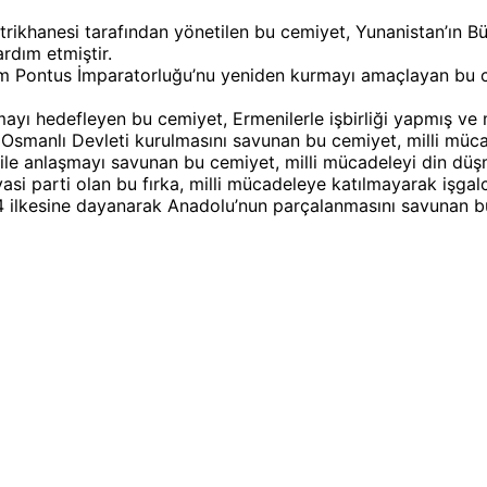
rikhanesi tarafından yönetilen bu cemiyet, Yunanistan’ın Bü
rdım etmiştir.
Pontus İmparatorluğu’nu yeniden kurmayı amaçlayan bu cem
yı hedefleyen bu cemiyet, Ermenilerle işbirliği yapmış ve m
r Osmanlı Devleti kurulmasını savunan bu cemiyet, milli müc
e ile anlaşmayı savunan bu cemiyet, milli mücadeleyi din düş
iyasi parti olan bu fırka, milli mücadeleye katılmayarak işgal
ilkesine dayanarak Anadolu’nun parçalanmasını savunan bu 