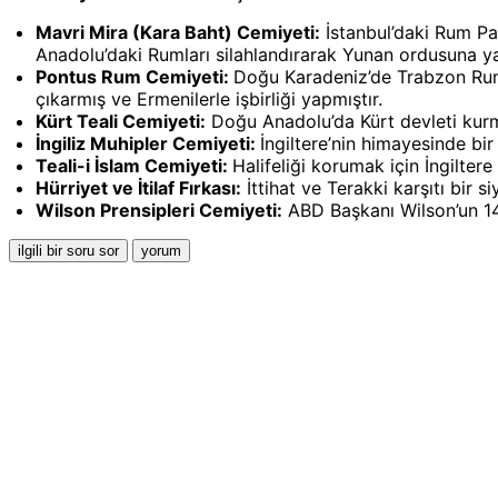
Mavri Mira (Kara Baht) Cemiyeti:
İstanbul’daki Rum Pat
Anadolu’daki Rumları silahlandırarak Yunan ordusuna ya
Pontus Rum Cemiyeti:
Doğu Karadeniz’de Trabzon Rum 
çıkarmış ve Ermenilerle işbirliği yapmıştır.
Kürt Teali Cemiyeti:
Doğu Anadolu’da Kürt devleti kurma
İngiliz Muhipler Cemiyeti:
İngiltere’nin himayesinde bi
Teali-i İslam Cemiyeti:
Halifeliği korumak için İngilter
Hürriyet ve İtilaf Fırkası:
İttihat ve Terakki karşıtı bir s
Wilson Prensipleri Cemiyeti:
ABD Başkanı Wilson’un 14 