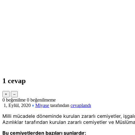
1
cevap
0
beğenilme
0
beğenilmeme
1, Eylül, 2020
Miyase
tarafından
cevaplandı
♦
Milli mücadele döneminde kurulan zararlı cemiyetler, işgalci
Azınlıklar tarafından kurulan zararlı cemiyetler ve Müslüm
Bu cemiyetlerden bazıları şunlardır: