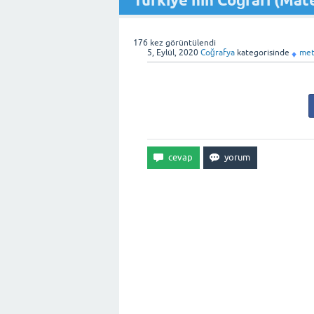
Türkiye'nin Coğrafi (Ma
176
kez görüntülendi
5, Eylül, 2020
Coğrafya
kategorisinde
met
♦