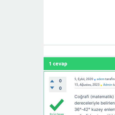
1
cevap
5, Eylül, 2020
adem
tarafı
♦
0
15, Ağustos, 2023
Admin
t
♦
0
Coğrafi (matematik)
dereceleriyle belirl
36°-42° kuzey enleml
En İyi Cevap