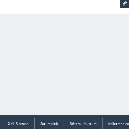
XML Sitemap
Sorumluluk
Şifremi Unuttum
belletmen.c