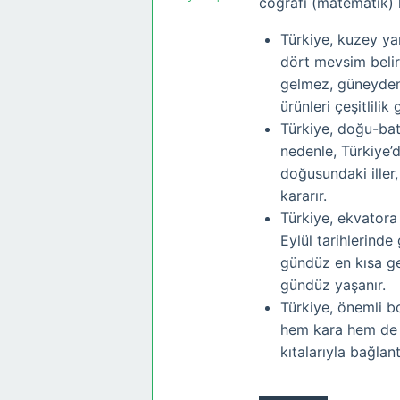
coğrafi (matematik) 
Türkiye, kuzey ya
dört mevsim belirg
gelmez, güneyden 
ürünleri çeşitlilik 
Türkiye, doğu-batı
nedenle, Türkiye’de
doğusundaki iller,
kararır.
Türkiye, ekvatora 
Eylül tarihlerinde
gündüz en kısa ge
gündüz yaşanır.
Türkiye, önemli bo
hem kara hem de d
kıtalarıyla bağlant