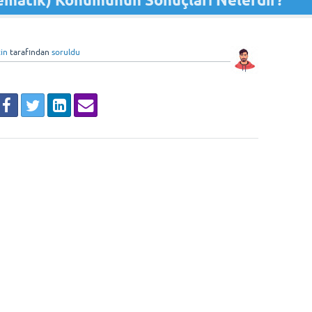
tematik) Konumunun Sonuçları Nelerdir?
in
tarafından
soruldu