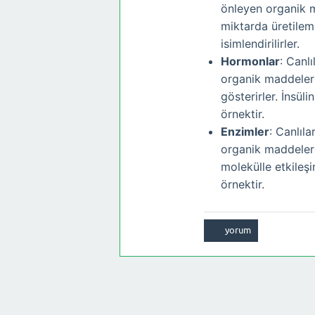
önleyen organik m
miktarda üretileme
isimlendirilirler.
Hormonlar
: Canl
organik maddeler
gösterirler. İnsüli
örnektir.
Enzimler
: Canlıl
organik maddelerdi
molekülle etkileşi
örnektir.