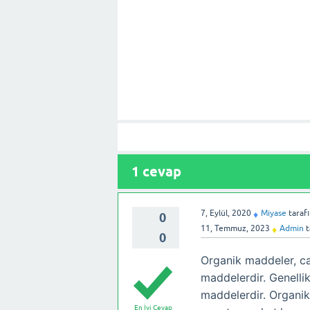
1
cevap
7, Eylül, 2020
Miyase
taraf
♦
0
11, Temmuz, 2023
Admin
t
♦
0
Organik maddeler, can
maddelerdir. Genelli
maddelerdir. Organik 
En İyi Cevap