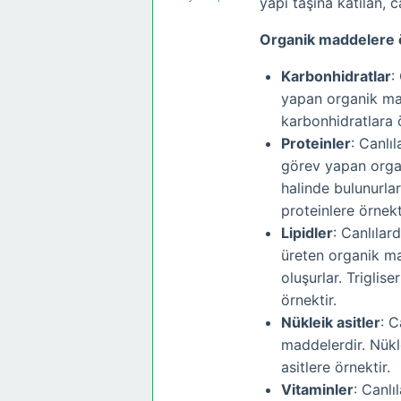
yapı taşına katılan, 
Organik maddelere ör
Karbonhidratlar
:
yapan organik madd
karbonhidratlara ö
Proteinler
: Canlı
görev yapan organ
halinde bulunurlar
proteinlere örnekt
Lipidler
: Canlılar
üreten organik mad
oluşurlar. Triglise
örnektir.
Nükleik asitler
: C
maddelerdir. Nükl
asitlere örnektir.
Vitaminler
: Canlı