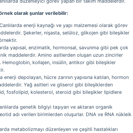
canlılarda düzenleyici görev yapan bir takım maddelerdir.
nek olarak şunlar verilebilir:
 Canlılarda enerji kaynağı ve yapı malzemesi olarak görev
elerdir. Şekerler, nişasta, selüloz, glikojen gibi bileşikler
rnektir.
larda yapısal, enzimatik, hormonsal, savunma gibi pek çok
ik maddelerdir. Amino asitlerden oluşan uzun zincirler
. Hemoglobin, kollajen, insülin, antikor gibi bileşikler
ir.
da enerji depolayan, hücre zarının yapısına katılan, hormon
delerdir. Yağ asitleri ve gliserol gibi bileşiklerden
rid, fosfolipid, kolesterol, steroid gibi bileşikler lipidlere
anlılarda genetik bilgiyi taşıyan ve aktaran organik
eotid adı verilen birimlerden oluşurlar. DNA ve RNA nükleik
larda metabolizmayı düzenleyen ve çeşitli hastalıkları