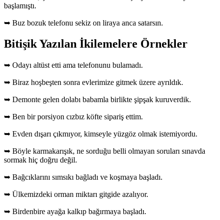
başlamıştı.
➥ Buz bozuk telefonu sekiz on liraya anca satarsın.
Bitişik Yazılan İkilemelere Örnekler
➥ Odayı altüst etti ama telefonunu bulamadı.
➥ Biraz hoşbeşten sonra evlerimize gitmek üzere ayrıldık.
➥ Demonte gelen dolabı babamla birlikte şipşak kuruverdik.
➥ Ben bir porsiyon cızbız köfte sipariş ettim.
➥ Evden dışarı çıkmıyor, kimseyle yüzgöz olmak istemiyordu.
➥ Böyle karmakarışık, ne sorduğu belli olmayan soruları sınavda
sormak hiç doğru değil.
➥ Bağcıklarını sımsıkı bağladı ve koşmaya başladı.
➥ Ülkemizdeki orman miktarı gitgide azalıyor.
➥ Birdenbire ayağa kalkıp bağırmaya başladı.