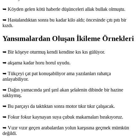
➥ Köyden gelen kötü haberle düşünceleri allak bullak olmuştu.
➥ Hastalandıktan sonra bu kadar kilo aldı; öncesinde çıtı pıtı bir
kızdı.
Yansımalardan Oluşan İkileme Örnekleri
➥ Bir köşeye oturmuş kendi kendine kıs kıs gülüyor.
➥ akşama kadar horu horul uyudu.
➥ Tükçeyi çat pat konuşabiliyor ama yazılanları rahatça
anlayabiliyor.
➥ Dağın yamacında şırıl şırıl akan şelalenin dibinde bir hazine
saklıymış.
➥ Bu parçayı da taktıktan sonra motor tıkır tıkır çalışacak.
➥ Fokur fokur kaynayan suya çubuk makarnaları bırakıyoruz.
➥ Vızır vızır geçen arabalardan yolun karşısına geçmek mümkün
değildi.