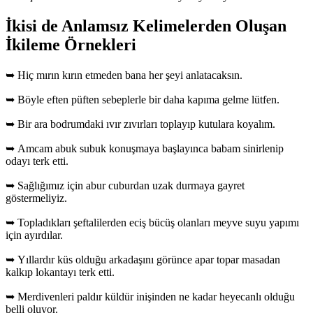
İkisi de Anlamsız Kelimelerden Oluşan
İkileme Örnekleri
➥ Hiç mırın kırın etmeden bana her şeyi anlatacaksın.
➥ Böyle eften püften sebeplerle bir daha kapıma gelme lütfen.
➥ Bir ara bodrumdaki ıvır zıvırları toplayıp kutulara koyalım.
➥ Amcam abuk subuk konuşmaya başlayınca babam sinirlenip
odayı terk etti.
➥ Sağlığımız için abur cuburdan uzak durmaya gayret
göstermeliyiz.
➥ Topladıkları şeftalilerden eciş bücüş olanları meyve suyu yapımı
için ayırdılar.
➥ Yıllardır küs olduğu arkadaşını görünce apar topar masadan
kalkıp lokantayı terk etti.
➥ Merdivenleri paldır küldür inişinden ne kadar heyecanlı olduğu
belli oluyor.