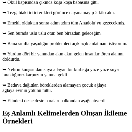
➥ Okul kapısından çıkınca koşa koşa babasına gitti.
➥ Tezgahtaki iri iri erikleri görünce dayanamayıp 2 kilo aldı.
➥ Emekli olduktan sonra adım adım tüm Anadolu’yu gezecekmiş.
➥ Sen burada uslu uslu otur, ben birazdan geleceğim.
➥ Bana sınıfta yaşadığın problemleri açık açık anlatmanı istiyorum.
➥ Yurdun dört bir yanından akın akın gelen insanlar tören alanını
doldurdu.
➥ Nehrin karşısından suya atlayan bir kurbağa yüze yüze suya
bıraktığımız karpuzun yanına geldi.
➥ Bedava dağıtılan böreklerden alamayan çocuk ağlaya
ağlaya evinin yolunu tuttu.
➥ Elindeki deste deste paraları balkondan aşağı atıverdi.
Eş Anlamlı Kelimelerden Oluşan İkileme
Örnekleri