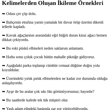
Kelimelerden Oluşan İkileme Örnekleri
➥ Odası çer çöp dolu.
➥ Bahçenin etrafına yarım yamalak bir duvar örüp üzerini dikenli
tellerle kapladı.
➥ Kavak ağaçlarının arasındaki eğri büğrü duran kiraz ağacı hemen
dikkat çekiyordu.
➥ Bu eski püskü elbiseleri neden saklarsın anlamam.
➥ Hafta sonu çoluk çocuk bütün mahalle pikniğe gidiyoruz.
➥ Aşağıdaki parka toplanıp cümbür cemaat düğüne doğru yola
koyuldular.
➥ Üzerindeki yırtık pırtık elbiselerden ne kadar zor durumda olduğu
anlaşılıyordu.
➥ Ayşe ile bu aralar çok sıkı fıkı görünüyorsunuz; hayırdır?
➥ Bu saatlerde kafede tek tük müşteri olur.
➥ Yaşlı adam elindeki bastonla zar zor yürüyebiliyordu.