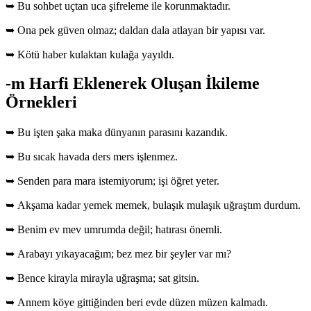
➥ Bu sohbet uçtan uca şifreleme ile korunmaktadır.
➥ Ona pek güven olmaz; daldan dala atlayan bir yapısı var.
➥ Kötü haber kulaktan kulağa yayıldı.
-m Harfi Eklenerek Oluşan İkileme
Örnekleri
➥ Bu işten şaka maka dünyanın parasını kazandık.
➥ Bu sıcak havada ders mers işlenmez.
➥ Senden para mara istemiyorum; işi öğret yeter.
➥ Akşama kadar yemek memek, bulaşık mulaşık uğraştım durdum.
➥ Benim ev mev umrumda değil; hatırası önemli.
➥ Arabayı yıkayacağım; bez mez bir şeyler var mı?
➥ Bence kirayla mirayla uğraşma; sat gitsin.
➥ Annem köye gittiğinden beri evde düzen müzen kalmadı.