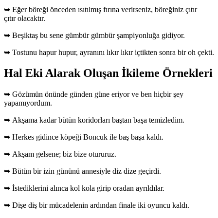
➥ Eğer böreği önceden ısıtılmış fırına verirseniz, böreğiniz çıtır
çıtır olacaktır.
➥ Beşiktaş bu sene gümbür gümbür şampiyonluğa gidiyor.
➥ Tostunu hapur hupur, ayranını lıkır lıkır içtikten sonra bir oh çekti.
Hal Eki Alarak Oluşan İkileme Örnekleri
➥ Gözümün önünde günden güne eriyor ve ben hiçbir şey
yapamıyordum.
➥ Akşama kadar bütün koridorları baştan başa temizledim.
➥ Herkes gidince köpeği Boncuk ile baş başa kaldı.
➥ Akşam gelsene; biz bize otururuz.
➥ Bütün bir izin gününü annesiyle diz dize geçirdi.
➥ İstediklerini alınca kol kola girip oradan ayrıldılar.
➥ Dişe diş bir mücadelenin ardından finale iki oyuncu kaldı.