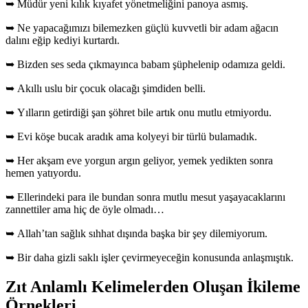
➥ Müdür yeni kılık kıyafet yönetmeliğini panoya asmış.
➥ Ne yapacağımızı bilemezken güçlü kuvvetli bir adam ağacın
dalını eğip kediyi kurtardı.
➥ Bizden ses seda çıkmayınca babam şüphelenip odamıza geldi.
➥ Akıllı uslu bir çocuk olacağı şimdiden belli.
➥ Yılların getirdiği şan şöhret bile artık onu mutlu etmiyordu.
➥ Evi köşe bucak aradık ama kolyeyi bir türlü bulamadık.
➥ Her akşam eve yorgun argın geliyor, yemek yedikten sonra
hemen yatıyordu.
➥ Ellerindeki para ile bundan sonra mutlu mesut yaşayacaklarını
zannettiler ama hiç de öyle olmadı…
➥ Allah’tan sağlık sıhhat dışında başka bir şey dilemiyorum.
➥ Bir daha gizli saklı işler çevirmeyeceğin konusunda anlaşmıştık.
Zıt Anlamlı Kelimelerden Oluşan İkileme
Örnekleri