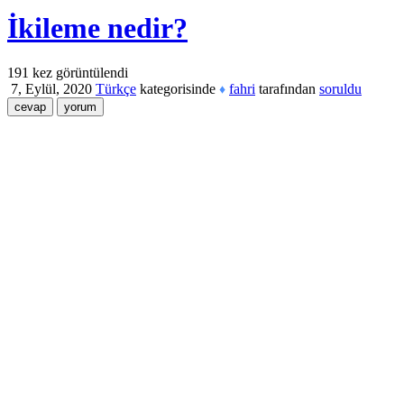
İkileme nedir?
191
kez görüntülendi
7, Eylül, 2020
Türkçe
kategorisinde
fahri
tarafından
soruldu
♦