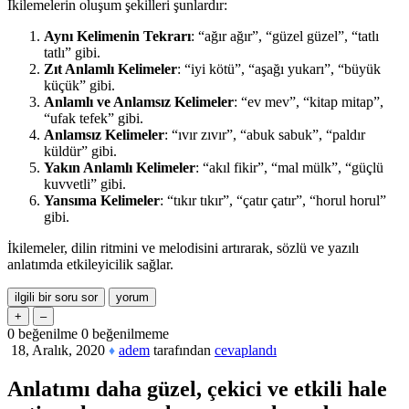
İkilemelerin oluşum şekilleri şunlardır:
Aynı Kelimenin Tekrarı
: “ağır ağır”, “güzel güzel”, “tatlı
tatlı” gibi.
Zıt Anlamlı Kelimeler
: “iyi kötü”, “aşağı yukarı”, “büyük
küçük” gibi.
Anlamlı ve Anlamsız Kelimeler
: “ev mev”, “kitap mitap”,
“ufak tefek” gibi.
Anlamsız Kelimeler
: “ıvır zıvır”, “abuk sabuk”, “paldır
küldür” gibi.
Yakın Anlamlı Kelimeler
: “akıl fikir”, “mal mülk”, “güçlü
kuvvetli” gibi.
Yansıma Kelimeler
: “tıkır tıkır”, “çatır çatır”, “horul horul”
gibi.
İkilemeler, dilin ritmini ve melodisini artırarak, sözlü ve yazılı
anlatımda etkileyicilik sağlar.
0
beğenilme
0
beğenilmeme
18, Aralık, 2020
adem
tarafından
cevaplandı
♦
Anlatımı daha güzel, çekici ve etkili hale