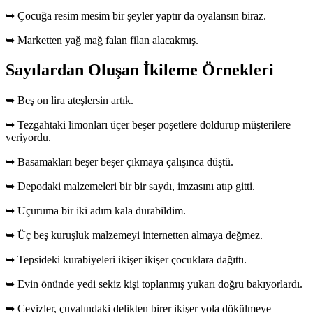
➥ Çocuğa resim mesim bir şeyler yaptır da oyalansın biraz.
➥ Marketten yağ mağ falan filan alacakmış.
Sayılardan Oluşan İkileme Örnekleri
➥ Beş on lira ateşlersin artık.
➥ Tezgahtaki limonları üçer beşer poşetlere doldurup müşterilere
veriyordu.
➥ Basamakları beşer beşer çıkmaya çalışınca düştü.
➥ Depodaki malzemeleri bir bir saydı, imzasını atıp gitti.
➥ Uçuruma bir iki adım kala durabildim.
➥ Üç beş kuruşluk malzemeyi internetten almaya değmez.
➥ Tepsideki kurabiyeleri ikişer ikişer çocuklara dağıttı.
➥ Evin önünde yedi sekiz kişi toplanmış yukarı doğru bakıyorlardı.
➥ Cevizler, çuvalındaki delikten birer ikişer yola dökülmeye