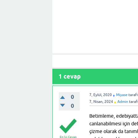
1
cevap
7, Eylül, 2020
Miyase
taraf
♦
0
7, Nisan, 2024
Admin
taraf
♦
0
Betimleme, edebiyatta
canlanabilmesi için det
çizme olarak da tanım
En İyi Cevap