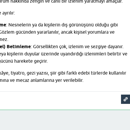
durum hakkında zengin ve canlı bir izlenim yaratmayı amaçlar.
ayrılır:
eme
: Nesnelerin ya da kişilerin dış görünüşünü olduğu gibi
Gözlem gücünden yararlanılır, ancak kişisel yorumlara ve
mez.
sel) Betimleme
: Görsellikten çok, izlenim ve sezgiye dayanır.
ya kişilerin duyular üzerinde uyandırdığı izlenimleri belirtir ve
ücünü harekete geçirir.
, tiyatro, gezi yazısı, şiir gibi farklı edebi türlerde kullanılır
ına ve mecaz anlamlarına yer verilebilir.