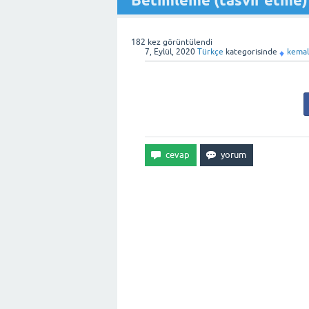
Betimleme (tasvir etme)
182
kez görüntülendi
7, Eylül, 2020
Türkçe
kategorisinde
kemal
♦