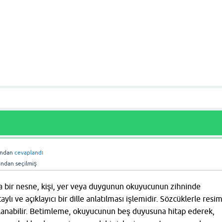
ından
cevaplandı
ından
seçilmiş
 bir nesne, kişi, yer veya duygunun okuyucunun zihninde
aylı ve açıklayıcı bir dille anlatılması işlemidir. Sözcüklerle resi
lanabilir. Betimleme, okuyucunun beş duyusuna hitap ederek,