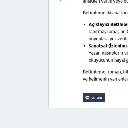
anlatılan varlık veya 
Betimleme iki ana türe 
Açıklayıcı Betiml
tanıtmayı amaçlar. 
duygulara yer veril
Sanatsal (İzlenim
Yazar, nesnelerin ve
okuyucunun hayal g
Betimleme, roman, hikâye
ve kelimenin yan anlam