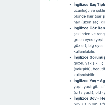
İngilizce Saç Tipl
uzunluğu ve şeklin
blonde hair (sarışı
hair (uzun saç) gib
İngilizce Göz Ren
şeklinden ve reng
green eyes (yeşil
gözler), big eyes
kullanılabilir.
İngilizce Görünü
güzel, yakışıklı, ç
(yakışıklı), beauti
kullanılabilir.
İngilizce Yaş – A
yaşlı, yaşlı gibi s
(orta yaşlı), old (y
İngilizce Boy – H
boy, uzun gibi sıf