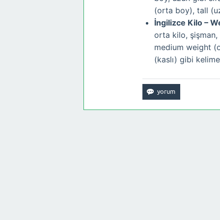
(orta boy), tall (u
İngilizce Kilo – W
orta kilo, şişman, k
medium weight (or
(kaslı) gibi kelimel