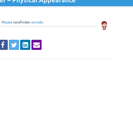
kler – Physical Appearance
Miyase
tarafından
soruldu
♦