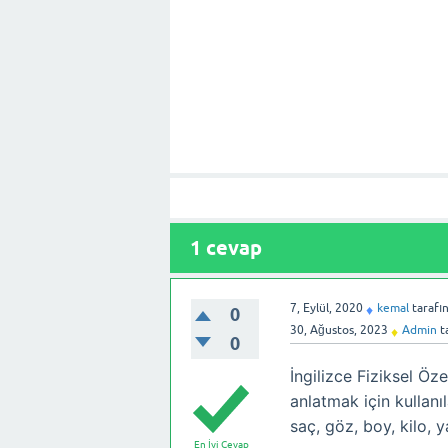
1
cevap
7, Eylül, 2020
kemal
tarafı
♦
0
30, Ağustos, 2023
Admin
t
♦
0
İngilizce Fiziksel Öz
anlatmak için kullanıla
saç, göz, boy, kilo, 
En İyi Cevap