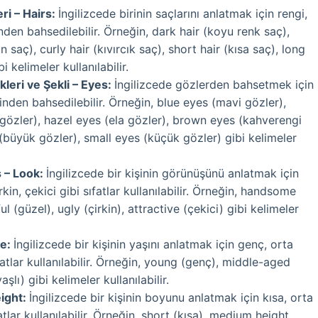
eri – Hairs:
İngilizcede birinin saçlarını anlatmak için rengi,
den bahsedilebilir. Örneğin, dark hair (koyu renk saç),
n saç), curly hair (kıvırcık saç), short hair (kısa saç), long
i kelimeler kullanılabilir.
kleri ve Şekli – Eyes:
İngilizcede gözlerden bahsetmek için
inden bahsedilebilir. Örneğin, blue eyes (mavi gözler),
 gözler), hazel eyes (ela gözler), brown eyes (kahverengi
 (büyük gözler), small eyes (küçük gözler) gibi kelimeler
ş – Look:
İngilizcede bir kişinin görünüşünü anlatmak için
irkin, çekici gibi sıfatlar kullanılabilir. Örneğin, handsome
ful (güzel), ugly (çirkin), attractive (çekici) gibi kelimeler
ge:
İngilizcede bir kişinin yaşını anlatmak için genç, orta
ıfatlar kullanılabilir. Örneğin, young (genç), middle-aged
aşlı) gibi kelimeler kullanılabilir.
eight:
İngilizcede bir kişinin boyunu anlatmak için kısa, orta
atlar kullanılabilir. Örneğin, short (kısa), medium height