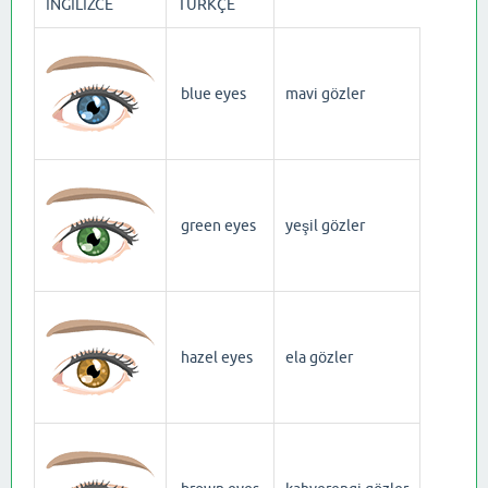
İNGİLİZCE
TÜRKÇE
blue eyes
mavi gözler
green eyes
yeşil gözler
hazel eyes
ela gözler