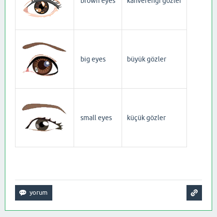
brown eyes
kahverengi gözler
big eyes
büyük gözler
small eyes
küçük gözler