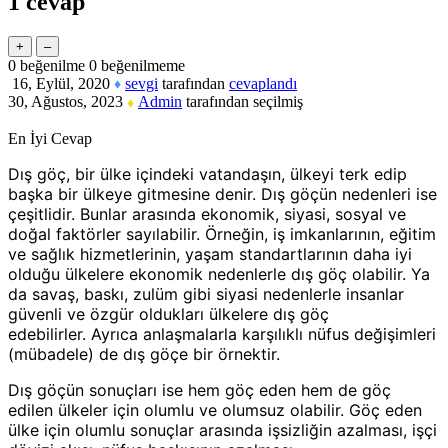
1
cevap
0
beğenilme
0
beğenilmeme
16, Eylül, 2020
sevgi
tarafından
cevaplandı
♦
30, Ağustos, 2023
Admin
tarafından
seçilmiş
♦
En İyi Cevap
Dış göç, bir ülke içindeki vatandaşın, ülkeyi terk edip
başka bir ülkeye gitmesine denir. Dış göçün nedenleri ise
çeşitlidir. Bunlar arasında ekonomik, siyasi, sosyal ve
doğal faktörler sayılabilir. Örneğin, iş imkanlarının, eğitim
ve sağlık hizmetlerinin, yaşam standartlarının daha iyi
olduğu ülkelere ekonomik nedenlerle dış göç olabilir. Ya
da savaş, baskı, zulüm gibi siyasi nedenlerle insanlar
güvenli ve özgür oldukları ülkelere dış göç
edebilirler. Ayrıca anlaşmalarla karşılıklı nüfus değişimleri
(mübadele) de dış göçe bir örnektir.
Dış göçün sonuçları ise hem göç eden hem de göç
edilen ülkeler için olumlu ve olumsuz olabilir. Göç eden
ülke için olumlu sonuçlar arasında işsizliğin azalması, işçi