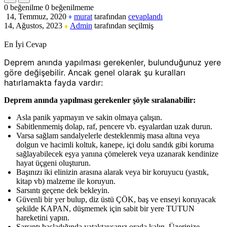
0
beğenilme
0
beğenilmeme
14, Temmuz, 2020
murat
tarafından
cevaplandı
♦
14, Ağustos, 2023
Admin
tarafından
seçilmiş
♦
En İyi Cevap
Deprem anında yapılması gerekenler, bulunduğunuz yere
göre değişebilir. Ancak genel olarak şu kuralları
hatırlamakta fayda vardır:
Deprem anında yapılması gerekenler şöyle sıralanabilir:
Asla panik yapmayın ve sakin olmaya çalışın.
Sabitlenmemiş dolap, raf, pencere vb. eşyalardan uzak durun.
Varsa sağlam sandalyelerle desteklenmiş masa altına veya
dolgun ve hacimli koltuk, kanepe, içi dolu sandık gibi koruma
sağlayabilecek eşya yanına çömelerek veya uzanarak kendinize
hayat üçgeni oluşturun.
Başınızı iki elinizin arasına alarak veya bir koruyucu (yastık,
kitap vb) malzeme ile koruyun.
Sarsıntı geçene dek bekleyin.
Güvenli bir yer bulup, diz üstü ÇÖK, baş ve enseyi koruyacak
şekilde KAPAN, düşmemek için sabit bir yere TUTUN
hareketini yapın.
Sarsıntı başladığında yataktaysanız orada kalın. Üzerinize