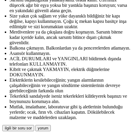
düşecek ağır bir eşya yoksa bir yastıkla başınızı koruyun; varsa
en yakındaki güvenli alana geçin.
Size yakın çok sağlam ve yüke dayanıklı bildiğiniz bir kapı
değilse, kapıyı kullanmayın. Çoğu iç mekan kapısı basitçe inşa
edilmiştir ve sizi korumaktan uzaktır.
Merdivenlere ya da çıkışlara doğru koşmayın. Sarsıntı bitene
kadar içeride kalın, ancak sarsıntı bitince dışarı çıkmak
güvenlidir.
Balkona çıkmayın. Balkonlardan ya da pencerelerden atlamayın.
Asansör kullanmayın.
ACİL DURUMLARI ve YANGINLARI bildirmek dışında
telefonları KULLANMAYIN.
Kibrit ve çakmak YAKMAYIN, elektrik düğmelerine
DOKUNMAYIN.
Elektriklerin kesilebileceğinin; yangın alarmlarının
çalışabileceğinin ve yangın söndürme sistemlerinin devreye
girebileceğinin farkında olun
Tekerlekli sandalyede iseniz tekerlekleri kilitleyerek başınızı ve
boynunuzu korumaya alın.
Mutfak, imalathane, laboratuvar gibi iş aletlerinin bulunduğu
yerlerde; ocak, fırın vb. cihazları kapatın. Dökülebilecek
malzeme ve maddelerden uzaklaşın.