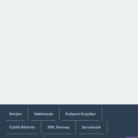
İletişim
Hakkımızda
Kullanım Koşulları
Gizlilik Bildirimi
XML Sitemap
Sorumluluk