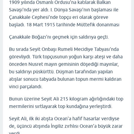
1909 yılında Osmanlı Ordusu'na katılarak Balkan
Savaşı'nda yer aldı. I. Dünya Savaşı'nın başlaması ile
Çanakkale Cephesi'nde topçu eri olarak göreve
başladı. 18 Mart 1915 tarihinde Müttefik donanması
Çanakkale Boğazı'nı geçmek için saldırıya geçti.
Bu sırada Seyit Onbaşı Rumeli Mecidiye Tabyası'nda
görevliydi. Türk topçusunun yoğun karşı ateşi ve daha
önceden Nusret mayın gemisinin döşediği mayınlar,
bu saldırıyı püskürttü. Düşman tarafından yapılan
atışlar sonucu tabyada bulunan topun mermi kaldıran
vinci parçalandı.
Bunun üzerine Seyit Ali 215 kilogram ağırlığındaki top
mermilerini sırtlayarak top kundağına yerleştirdi.
Seyit Ali, ilk iki atışta Ocean'a hafif hasarlar verdiyse
de, üçüncü atışında İngiliz zırhlısı Ocean'a büyük zarar
verdi.