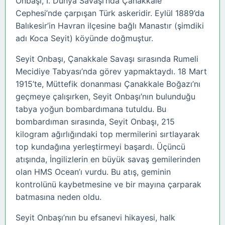
Onbaşı, I. Dünya Savaşı’nda Çanakkale
Cephesi’nde çarpışan Türk askeridir. Eylül 1889’da
Balıkesir’in Havran ilçesine bağlı Manastır (şimdiki
adı Koca Seyit) köyünde doğmuştur.
Seyit Onbaşı, Çanakkale Savaşı sırasında Rumeli
Mecidiye Tabyası’nda görev yapmaktaydı. 18 Mart
1915’te, Müttefik donanması Çanakkale Boğazı’nı
geçmeye çalışırken, Seyit Onbaşı’nın bulunduğu
tabya yoğun bombardımana tutuldu. Bu
bombardıman sırasında, Seyit Onbaşı, 215
kilogram ağırlığındaki top mermilerini sırtlayarak
top kundağına yerleştirmeyi başardı. Üçüncü
atışında, İngilizlerin en büyük savaş gemilerinden
olan HMS Ocean’ı vurdu. Bu atış, geminin
kontrolünü kaybetmesine ve bir mayına çarparak
batmasına neden oldu.
Seyit Onbaşı’nın bu efsanevi hikayesi, halk