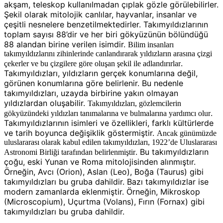
akşam, teleskop kullanılmadan çıplak gözle görülebilirler.
Şekil olarak mitolojik canlılar, hayvanlar, insanlar ve
çeşitli nesnelere benzetilmektedirler. Takımyıldızlarının
toplam sayısı 88’dir ve her biri gökyüzünün bölündüğü
88 alandan birine verilen isimdir.
Bilim insanları
takımyıldızlarını zihinlerinde canlandırarak yıldızların arasına çizgi
.
çekerler ve bu çizgilere göre oluşan şekil ile adlandırırlar
Takımyıldızları, yıldızların gerçek konumlarına değil,
görünen konumlarına göre belirlenir. Bu nedenle
takımyıldızları, uzayda birbirine yakın olmayan
yıldızlardan oluşabilir.
Takımyıldızları, gözlemcilerin
.
gökyüzündeki yıldızları tanımalarına ve bulmalarına yardımcı olur
Takımyıldızlarının isimleri ve özellikleri, farklı kültürlerde
ve tarih boyunca değişiklik göstermiştir.
Ancak günümüzde
uluslararası olarak kabul edilen takımyıldızları, 1922’de Uluslararası
. Bu takımyıldızların
Astronomi Birliği tarafından belirlenmiştir
çoğu, eski Yunan ve Roma mitolojisinden alınmıştır.
Örneğin, Avcı (Orion), Aslan (Leo), Boğa (Taurus) gibi
takımyıldızları bu gruba dahildir. Bazı takımyıldızlar ise
modern zamanlarda eklenmiştir. Örneğin, Mikroskop
(Microscopium), Uçurtma (Volans), Fırın (Fornax) gibi
takımyıldızları bu gruba dahildir.