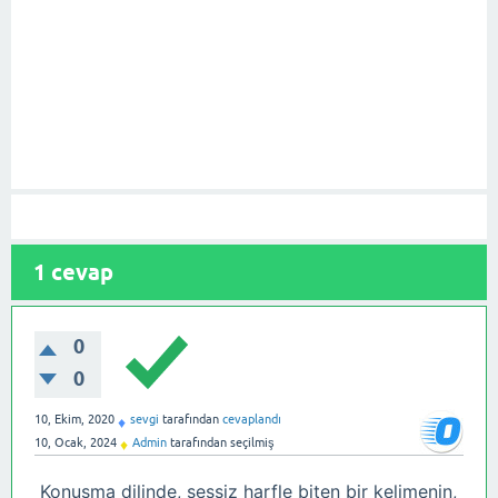
1
cevap
0
0
10, Ekim, 2020
sevgi
tarafından
cevaplandı
♦
10, Ocak, 2024
Admin
tarafından
seçilmiş
♦
Konuşma dilinde, sessiz harfle biten bir kelimenin,