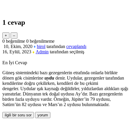
1
cevap
0
beğenilme
0
beğenilmeme
10, Ekim, 2020
birol
tarafından
cevaplandı
♦
16, Eylül, 2023
Admin
tarafından
seçilmiş
♦
En İyi Cevap
Güneş sistemindeki bazı gezegenlerin etrafında onlarla birlikte
dönen gök cisimlerine
uydu
denir. Uydular, gezegenler tarafından
kendilerine doğru çekilirken, kendileri de bu çekimi
dengeler. Uydular ışık kaynağı değildirler, yıldızlardan aldıkları ışığı
yansıtırlar. Dünyanın tek doğal uydusu Ay’dır. Bazı gezegenlerin
birden fazla uyduyu vardır. Örneğin, Jüpiter’in 79 uydusu,
Satürn’ün 82 uydusu ve Mars’ın 2 uydusu bulunmaktadır.