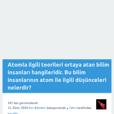
Atomla ilgili teorileri ortaya atan bilim
insanları hangileridir. Bu bilim
insanlarının atom ile ilgili düşünceleri
nelerdir?
347
kez görüntülendi
12, Ekim, 2020
Fen Bilimleri
kategorisinde
fahri
tarafından
♦
soruldu