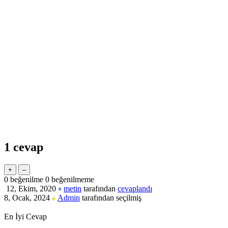
1
cevap
0
beğenilme
0
beğenilmeme
12, Ekim, 2020
metin
tarafından
cevaplandı
♦
8, Ocak, 2024
Admin
tarafından
seçilmiş
♦
En İyi Cevap