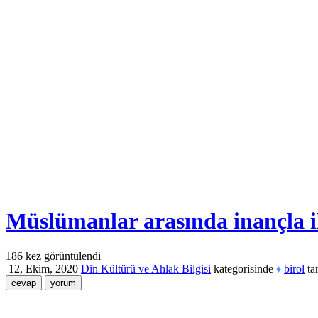
Müslümanlar arasında inançla il
186
kez görüntülendi
12, Ekim, 2020
Din Kültürü ve Ahlak Bilgisi
kategorisinde
birol
ta
♦