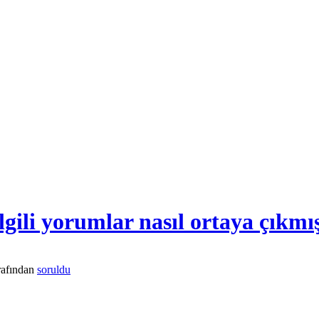
gili yorumlar nasıl ortaya çıkmış
rafından
soruldu