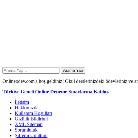
Onlineodev.com'a hoş geldiniz! Okul derslerinizdeki ödevleriniz ve an
Türkiye Geneli Online Deneme Sınavlarına Katılın.
İletişim
Hakkımızda
Kullanım Koşulları
Gizlilik Bildirimi
XML Sitemap
Sorumluluk
Şifremi Unuttum