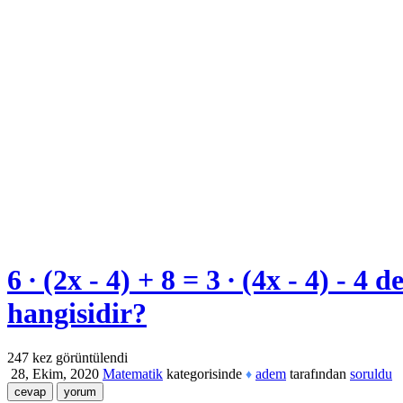
6 ∙ (2x - 4) + 8 = 3 ∙ (4x - 4) 
hangisidir?
247
kez görüntülendi
28, Ekim, 2020
Matematik
kategorisinde
adem
tarafından
soruldu
♦