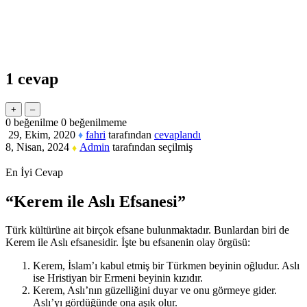
1
cevap
0
beğenilme
0
beğenilmeme
29, Ekim, 2020
fahri
tarafından
cevaplandı
♦
8, Nisan, 2024
Admin
tarafından
seçilmiş
♦
En İyi Cevap
“Kerem ile Aslı Efsanesi”
Türk kültürüne ait birçok efsane bulunmaktadır. Bunlardan biri de
Kerem ile Aslı efsanesidir. İşte bu efsanenin olay örgüsü:
Kerem, İslam’ı kabul etmiş bir Türkmen beyinin oğludur. Aslı
ise Hristiyan bir Ermeni beyinin kızıdır.
Kerem, Aslı’nın güzelliğini duyar ve onu görmeye gider.
Aslı’yı gördüğünde ona aşık olur.