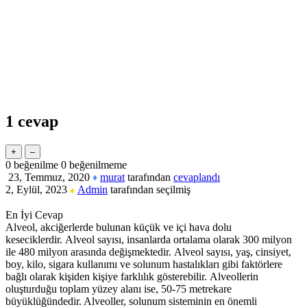
1
cevap
0
beğenilme
0
beğenilmeme
23, Temmuz, 2020
murat
tarafından
cevaplandı
♦
2, Eylül, 2023
Admin
tarafından
seçilmiş
♦
En İyi Cevap
Alveol, akciğerlerde bulunan küçük ve içi hava dolu
keseciklerdir. Alveol sayısı, insanlarda ortalama olarak 300 milyon
ile 480 milyon arasında değişmektedir. Alveol sayısı, yaş, cinsiyet,
boy, kilo, sigara kullanımı ve solunum hastalıkları gibi faktörlere
bağlı olarak kişiden kişiye farklılık gösterebilir. Alveollerin
oluşturduğu toplam yüzey alanı ise, 50-75 metrekare
büyüklüğündedir. Alveoller, solunum sisteminin en önemli