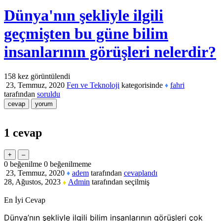
Dünya'nın şekliyle ilgili
geçmişten bu güne bilim
insanlarının görüşleri nelerdir?
158
kez görüntülendi
23, Temmuz, 2020
Fen ve Teknoloji
kategorisinde
fahri
♦
tarafından
soruldu
1
cevap
0
beğenilme
0
beğenilmeme
23, Temmuz, 2020
adem
tarafından
cevaplandı
♦
28, Ağustos, 2023
Admin
tarafından
seçilmiş
♦
En İyi Cevap
Dünya’nın şekliyle ilgili bilim insanlarının görüşleri çok