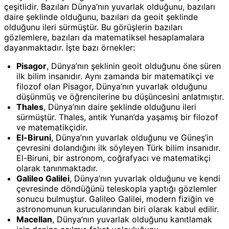
çeşitlidir. Bazıları Dünya’nın yuvarlak olduğunu, bazıları
daire şeklinde olduğunu, bazıları da geoit şeklinde
olduğunu ileri sürmüştür. Bu görüşlerin bazıları
gözlemlere, bazıları da matematiksel hesaplamalara
dayanmaktadır. İşte bazı örnekler:
Pisagor
, Dünya’nın şeklinin geoit olduğunu öne süren
ilk bilim insanıdır. Aynı zamanda bir matematikçi ve
filozof olan Pisagor, Dünya’nın yuvarlak olduğunu
düşünmüş ve öğrencilerine bu düşüncesini anlatmıştır.
Thales
, Dünya’nın daire şeklinde olduğunu ileri
sürmüştür. Thales, antik Yunan’da yaşamış bir filozof
ve matematikçidir.
El-Biruni
, Dünya’nın yuvarlak olduğunu ve Güneş’in
çevresini dolandığını ilk söyleyen Türk bilim insanıdır.
El-Biruni, bir astronom, coğrafyacı ve matematikçi
olarak tanınmaktadır.
Galileo Galilei
, Dünya’nın yuvarlak olduğunu ve kendi
çevresinde döndüğünü teleskopla yaptığı gözlemler
sonucu bulmuştur. Galileo Galilei, modern fiziğin ve
astronomunun kurucularından biri olarak kabul edilir.
Macellan
, Dünya’nın yuvarlak olduğunu kanıtlamak