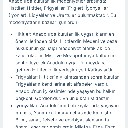
Anadolu’da kurulan ilk medeniyetler arasında;
Hattiler, Hititler, Frigyalılar (Frigler), İyonyalılar
(İyonlar), Lidyalılar ve Urartular bulunmaktadır. Bu
medeniyetlerin bazıları şunlardır:
Hititler: Anadolu’da kurulan ilk uygarlıkların en
önemlilerinden birisi Hititler’dir. Medeni ve ceza
hukukunun geliştiği medeniyet olarak akılda
kalıcı olabilir. Mısır ve Mezopotamya kültürünü
sentezleyerek Anadolu uygarlığı meydana
getiren Hititler’in ilk yerleşim yeri Kafkaslar’dır.
Frigyalılar: Hititler’in yıkılmasından sonra kurulan
Frigyalıların kendilerine ait alfabeleri vardır.
Anadolu’nun iç kesimlerinde yaşayan bu halkın
başkenti Gordion’dur. En ünlü kralı Midas’tır.
İyonyalılar: Anadolu’nun batı kıyılarında yaşayan
bu halk, Yunan kültürünün etkisinde kalmıştır.
Bilim, sanat, felsefe ve edebiyat alanlarında
önemli eserler vermişlerdir. Miletos, Efes, Foça