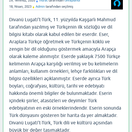
29, Temmuz, 2020
murat
tarafından
cevaplandı
♦
18, Nisan, 2023
Admin
tarafından
seçilmiş
♦
Divanü Lugati’t-Türk, 11. yüzyılda Kaşgarlı Mahmud
tarafından yazılmış ve Türkçenin ilk sözlüğü ve dil
bilgisi kitabı olarak kabul edilen bir eserdir. Eser,
Araplara Türkçe öğretmek ve Türkçenin köklü ve
zengin bir dil olduğunu göstermek amacıyla Arapça
olarak kaleme alınmıştır. Eserde yaklaşık 7500 Türkçe
kelimenin Arapça karşılığı verilmiş ve bu kelimelerin
anlamları, kullanım örnekleri, lehçe farklılıkları ve dil
bilgisi özellikleri açıklanmıştır. Eserde ayrıca Türk
boyları, coğrafyası, kültürü, tarihi ve edebiyatı
hakkında önemli bilgiler de bulunmaktadır. Eserin
içindeki şiirler, atasözleri ve deyimler Türk
edebiyatının en eski örneklerindendir. Eserin sonunda
Türk dünyasını gösteren bir harita da yer almaktadır.
Divanü Lugati’t-Türk, Türk dili ve kültürü açısından
büyük bir değer taşımaktadır.