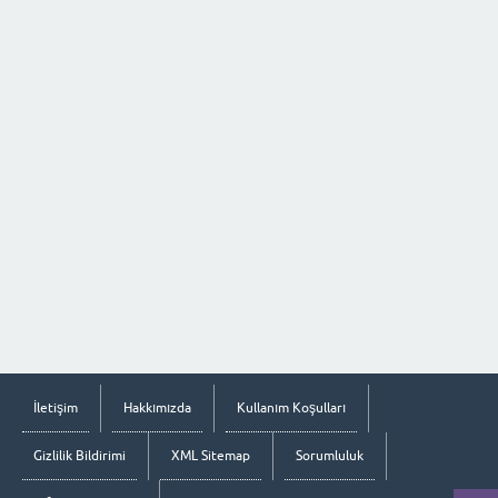
İletişim
Hakkımızda
Kullanım Koşulları
Gizlilik Bildirimi
XML Sitemap
Sorumluluk