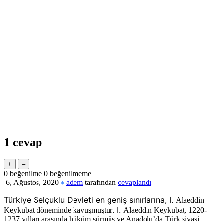
1
cevap
0
beğenilme
0
beğenilmeme
6, Ağustos, 2020
adem
tarafından
cevaplandı
♦
Türkiye Selçuklu Devleti en geniş sınırlarına, I.
Alaeddin
. I.
Keykubat döneminde kavuşmuştur
Alaeddin Keykubat, 1220-
1237 yılları arasında hüküm sürmüş ve Anadolu’da Türk siyasi