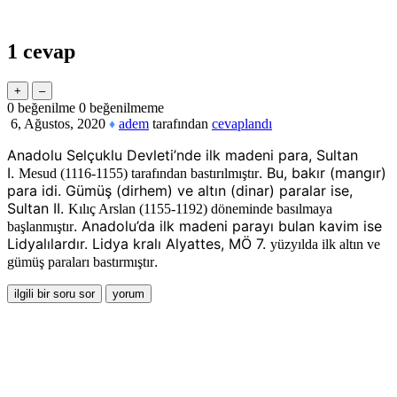
1
cevap
0
beğenilme
0
beğenilmeme
6, Ağustos, 2020
adem
tarafından
cevaplandı
♦
Anadolu Selçuklu Devleti’nde ilk madeni para, Sultan
I.
. Bu, bakır (mangır)
Mesud (1116-1155) tarafından bastırılmıştır
para idi. Gümüş (dirhem) ve altın (dinar) paralar ise,
Sultan II.
Kılıç Arslan (1155-1192) döneminde basılmaya
. Anadolu’da ilk madeni parayı bulan kavim ise
başlanmıştır
Lidyalılardır. Lidya kralı Alyattes, MÖ 7.
yüzyılda ilk altın ve
.
gümüş paraları bastırmıştır