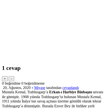
1
cevap
0
beğenilme
0
beğenilmeme
20, Ağustos, 2020
Miyase
tarafından
cevaplandı
♦
Mustafa Kemal, Trablusgarp’a
Erkan-ı Harbiye Binbaşısı
unvanı
.
ile gitmiştir
1908 yılında Trablusgarp’ta bulunan Mustafa Kemal,
1911 yılında İtalya’nın savaş açması üzerine gönüllü olarak tekrar
.
Trablusgarp’a dönmüştür
Burada Enver Bey ile birlikte yerli