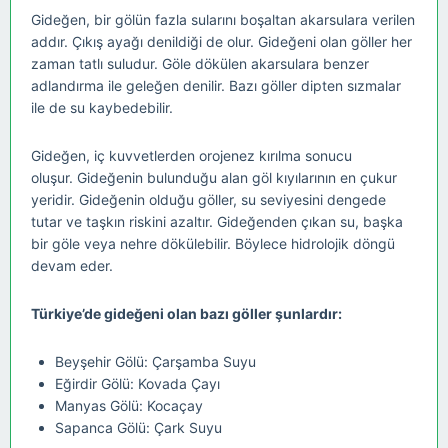
Gideğen, bir gölün fazla sularını boşaltan akarsulara verilen
addır. Çıkış ayağı denildiği de olur. Gideğeni olan göller her
zaman tatlı suludur. Göle dökülen akarsulara benzer
adlandırma ile geleğen denilir. Bazı göller dipten sızmalar
ile de su kaybedebilir.
Gideğen, iç kuvvetlerden orojenez kırılma sonucu
oluşur. Gideğenin bulunduğu alan göl kıyılarının en çukur
yeridir. Gideğenin olduğu göller, su seviyesini dengede
tutar ve taşkın riskini azaltır. Gideğenden çıkan su, başka
bir göle veya nehre dökülebilir. Böylece hidrolojik döngü
devam eder.
Türkiye’de gideğeni olan bazı göller şunlardır:
Beyşehir Gölü: Çarşamba Suyu
Eğirdir Gölü: Kovada Çayı
Manyas Gölü: Kocaçay
Sapanca Gölü: Çark Suyu