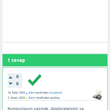
1
cevap
0
0
16, Eylül, 2020
adem
tarafından
cevaplandı
♦
7, Nisan, 2024
Admin
tarafından
seçilmiş
♦
Kompozisyon yazmak, düşüncelerinizi ve