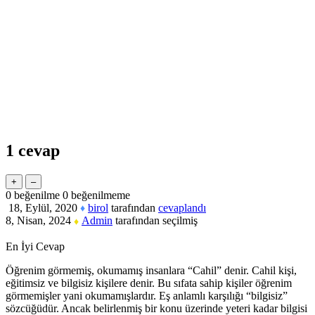
1
cevap
0
beğenilme
0
beğenilmeme
18, Eylül, 2020
birol
tarafından
cevaplandı
♦
8, Nisan, 2024
Admin
tarafından
seçilmiş
♦
En İyi Cevap
Öğrenim görmemiş, okumamış insanlara “Cahil” denir. Cahil kişi,
eğitimsiz ve bilgisiz kişilere denir. Bu sıfata sahip kişiler öğrenim
görmemişler yani okumamışlardır. Eş anlamlı karşılığı “bilgisiz”
sözcüğüdür. Ancak belirlenmiş bir konu üzerinde yeteri kadar bilgisi