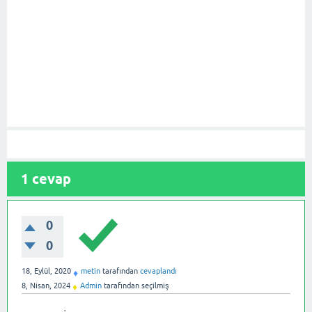
1
cevap
0
0
18, Eylül, 2020
metin
tarafından
cevaplandı
♦
8, Nisan, 2024
Admin
tarafından
seçilmiş
♦