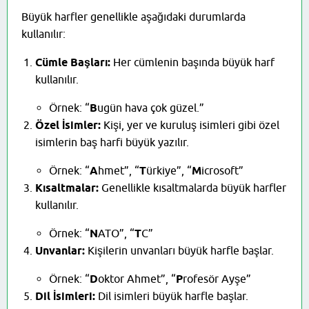
Büyük harfler genellikle aşağıdaki durumlarda
kullanılır:
Cümle Başları:
Her cümlenin başında büyük harf
kullanılır.
Örnek: “
B
ugün hava çok güzel.”
Özel İsimler:
Kişi, yer ve kuruluş isimleri gibi özel
isimlerin baş harfi büyük yazılır.
Örnek: “
A
hmet”, “
T
ürkiye”, “
M
icrosoft”
Kısaltmalar:
Genellikle kısaltmalarda büyük harfler
kullanılır.
Örnek: “
N
ATO”, “
T
C”
Unvanlar:
Kişilerin unvanları büyük harfle başlar.
Örnek: “
D
oktor Ahmet”, “
P
rofesör Ayşe”
Dil İsimleri:
Dil isimleri büyük harfle başlar.