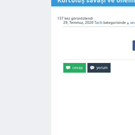
Kurtuluş savaşı ve önemi 
137
kez görüntülendi
29, Temmuz, 2020
Tarih
kategorisinde
se
♦