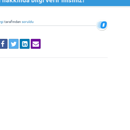
hakkında bilgi verir misiniz?
vgi
tarafından
soruldu