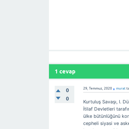
1
cevap
29, Temmuz, 2020
murat
t
♦
0
0
Kurtuluş Savaşı, I. 
İtilaf Devletleri tara
ülke bütünlüğünü koru
cepheli siyasi ve ask