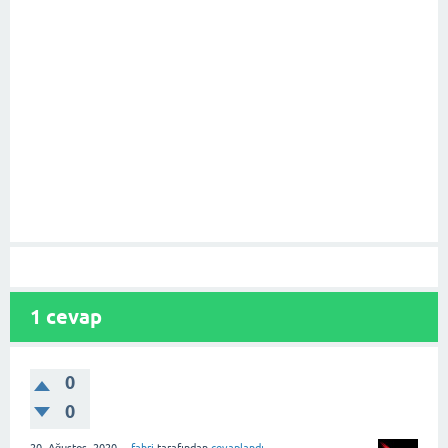
1
cevap
0
0
20, Ağustos, 2020
fahri
tarafından
cevaplandı