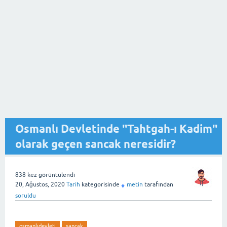
Osmanlı Devletinde ''Tahtgah-ı Kadim''
olarak geçen sancak neresidir?
838
kez görüntülendi
20, Ağustos, 2020
Tarih
kategorisinde
metin
tarafından
♦
soruldu
osmanlıdevleti
sancak