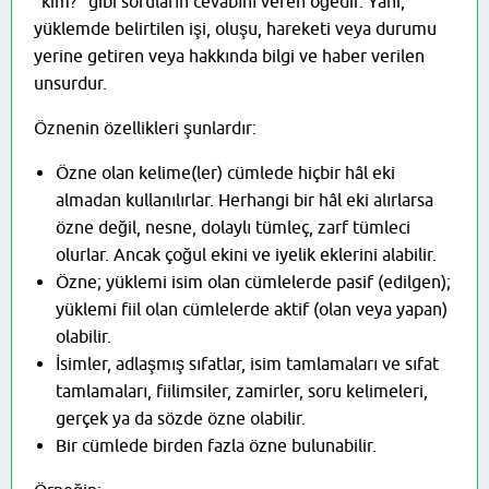
“kim?” gibi soruların cevabını veren öğedir. Yani,
yüklemde belirtilen işi, oluşu, hareketi veya durumu
yerine getiren veya hakkında bilgi ve haber verilen
unsurdur.
Öznenin özellikleri şunlardır:
Özne olan kelime(ler) cümlede hiçbir hâl eki
almadan kullanılırlar. Herhangi bir hâl eki alırlarsa
özne değil, nesne, dolaylı tümleç, zarf tümleci
olurlar. Ancak çoğul ekini ve iyelik eklerini alabilir.
Özne; yüklemi isim olan cümlelerde pasif (edilgen);
yüklemi fiil olan cümlelerde aktif (olan veya yapan)
olabilir.
İsimler, adlaşmış sıfatlar, isim tamlamaları ve sıfat
tamlamaları, fiilimsiler, zamirler, soru kelimeleri,
gerçek ya da sözde özne olabilir.
Bir cümlede birden fazla özne bulunabilir.