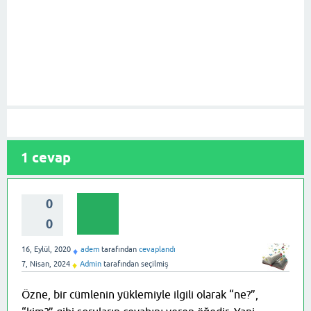
1
cevap
0
0
16, Eylül, 2020
adem
tarafından
cevaplandı
♦
7, Nisan, 2024
Admin
tarafından
seçilmiş
♦
Özne, bir cümlenin yüklemiyle ilgili olarak “ne?”,