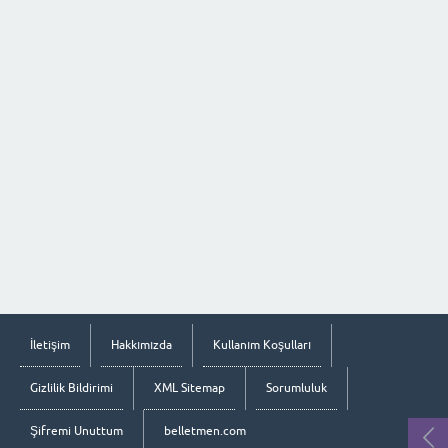
İletişim
Hakkımızda
Kullanım Koşulları
Gizlilik Bildirimi
XML Sitemap
Sorumluluk
Şifremi Unuttum
belletmen.com