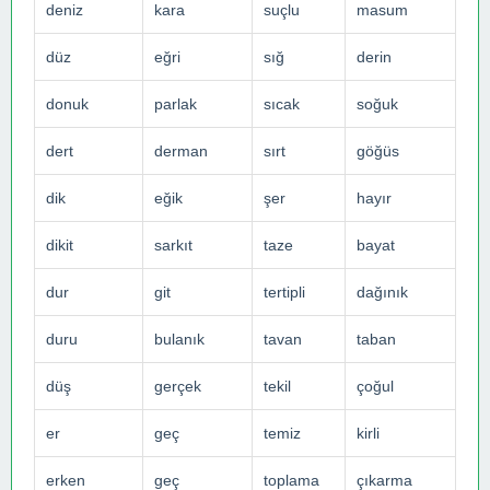
deniz
kara
suçlu
masum
düz
eğri
sığ
derin
donuk
parlak
sıcak
soğuk
dert
derman
sırt
göğüs
dik
eğik
şer
hayır
dikit
sarkıt
taze
bayat
dur
git
tertipli
dağınık
duru
bulanık
tavan
taban
düş
gerçek
tekil
çoğul
er
geç
temiz
kirli
erken
geç
toplama
çıkarma