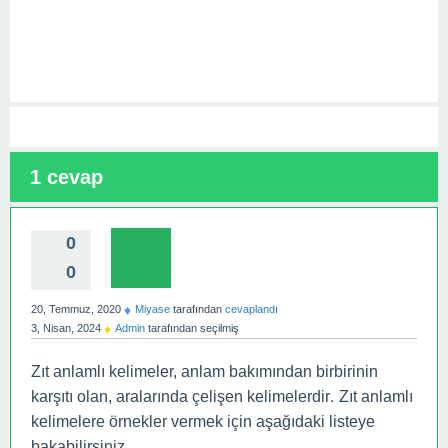
1
cevap
0
0
♦
20, Temmuz, 2020
Miyase
tarafından
cevaplandı
♦
3, Nisan, 2024
Admin
tarafından
seçilmiş
Zıt anlamlı kelimeler, anlam bakımından birbirinin
.
karşıtı olan, aralarında çelişen kelimelerdir
Zıt anlamlı
kelimelere örnekler vermek için aşağıdaki listeye
bakabilirsiniz