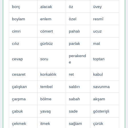
borç
alacak
öz
üvey
boylam
enlem
özel
resmî
cimri
cömert
pahalı
ucuz
cılız
gürbüz
parlak
mat
perakend
cevap
soru
toptan
e
cesaret
korkaklık
ret
kabul
çalışkan
tembel
saldırı
savunma
çarpma
bölme
sabah
akşam
çabuk
yavaş
sade
gösterişli
çekmek
itmek
sağlam
çürük