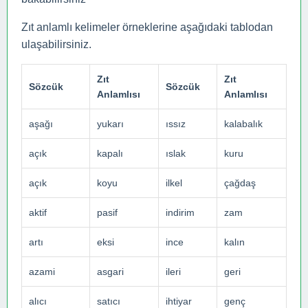
Zıt anlamlı kelimeler örneklerine aşağıdaki tablodan
ulaşabilirsiniz.
Zıt
Zıt
Sözcük
Sözcük
Anlamlısı
Anlamlısı
aşağı
yukarı
ıssız
kalabalık
açık
kapalı
ıslak
kuru
açık
koyu
ilkel
çağdaş
aktif
pasif
indirim
zam
artı
eksi
ince
kalın
azami
asgari
ileri
geri
alıcı
satıcı
ihtiyar
genç