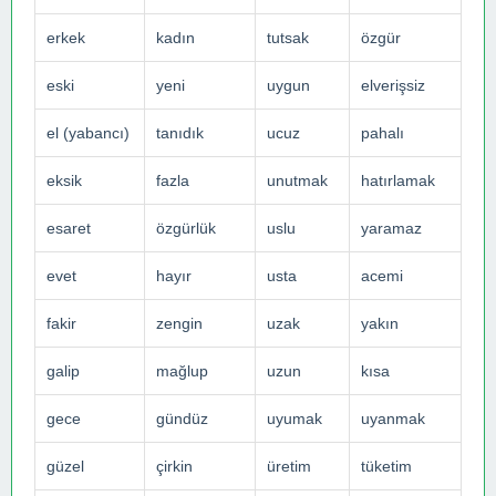
erkek
kadın
tutsak
özgür
eski
yeni
uygun
elverişsiz
el (yabancı)
tanıdık
ucuz
pahalı
eksik
fazla
unutmak
hatırlamak
esaret
özgürlük
uslu
yaramaz
evet
hayır
usta
acemi
fakir
zengin
uzak
yakın
galip
mağlup
uzun
kısa
gece
gündüz
uyumak
uyanmak
güzel
çirkin
üretim
tüketim