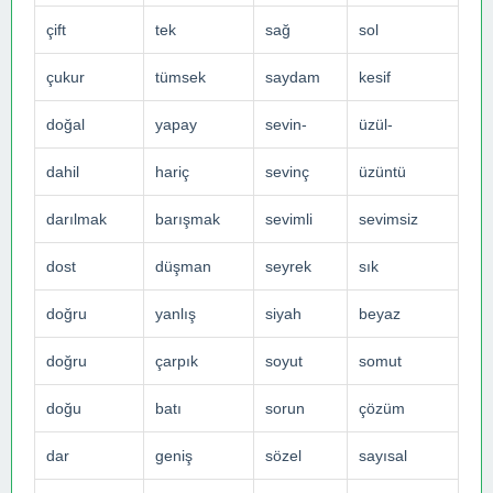
çift
tek
sağ
sol
çukur
tümsek
saydam
kesif
doğal
yapay
sevin-
üzül-
dahil
hariç
sevinç
üzüntü
darılmak
barışmak
sevimli
sevimsiz
dost
düşman
seyrek
sık
doğru
yanlış
siyah
beyaz
doğru
çarpık
soyut
somut
doğu
batı
sorun
çözüm
dar
geniş
sözel
sayısal