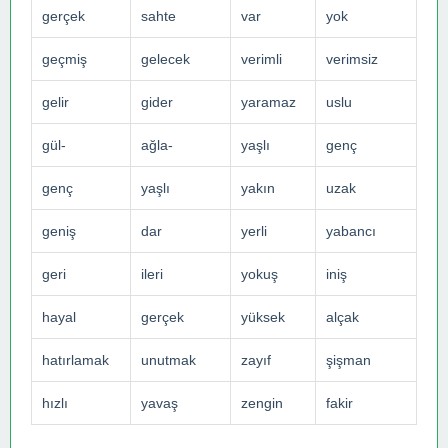
gerçek
sahte
var
yok
geçmiş
gelecek
verimli
verimsiz
gelir
gider
yaramaz
uslu
gül-
ağla-
yaşlı
genç
genç
yaşlı
yakın
uzak
geniş
dar
yerli
yabancı
geri
ileri
yokuş
iniş
hayal
gerçek
yüksek
alçak
hatırlamak
unutmak
zayıf
şişman
hızlı
yavaş
zengin
fakir