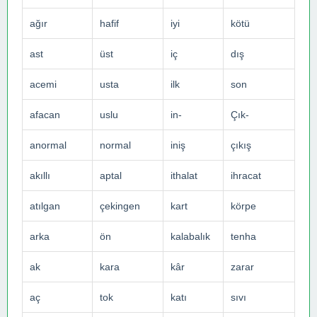
ağır
hafif
iyi
kötü
ast
üst
iç
dış
acemi
usta
ilk
son
afacan
uslu
in-
Çık-
anormal
normal
iniş
çıkış
akıllı
aptal
ithalat
ihracat
atılgan
çekingen
kart
körpe
arka
ön
kalabalık
tenha
ak
kara
kâr
zarar
aç
tok
katı
sıvı