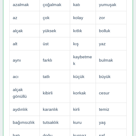
azalmak
çoğalmak
katı
yumuşak
az
çok
kolay
zor
alçak
yüksek
kıtlık
bolluk
alt
üst
kış
yaz
kaybetme
aynı
farklı
bulmak
k
acı
tatlı
küçük
büyük
alçak
kibirli
korkak
cesur
gönüllü
aydınlık
karanlık
kirli
temiz
bağımsızlık
tutsaklık
kuru
yaş
batı
doğu
kurnaz
saf