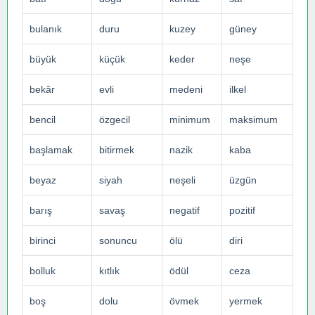
bulanık
duru
kuzey
güney
büyük
küçük
keder
neşe
bekâr
evli
medeni
ilkel
bencil
özgecil
minimum
maksimum
başlamak
bitirmek
nazik
kaba
beyaz
siyah
neşeli
üzgün
barış
savaş
negatif
pozitif
birinci
sonuncu
ölü
diri
bolluk
kıtlık
ödül
ceza
boş
dolu
övmek
yermek